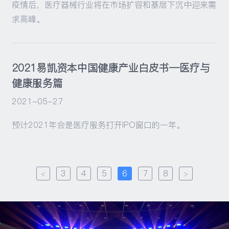
疫情后，医疗器械行业将在市场扩容和基层下沉中迎来需
求高峰。
2021易凯资本中国健康产业白皮书—医疗与
健康服务篇
2021-05-27
预计2021年会是医疗服务打开IPO窗口的一年。
<
3
4
5
6
7
8
>