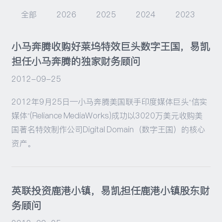
全部
2026
2025
2024
2023
2
活动
小马奔腾收购好莱坞特效巨头数字王国，易凯
担任小马奔腾的独家财务顾问
2012-09-25
2012年9月25日—小马奔腾美国联手印度媒体巨头“信实
媒体”(Reliance MediaWorks)成功以3020万美元收购美
国著名特效制作公司Digital Domain（数字王国）的核心
资产。
英联投资鹿港小镇，易凯担任鹿港小镇股东财
务顾问