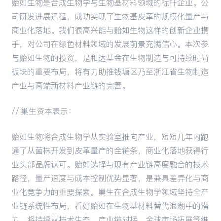
贻如生物是合成生物学与生物基材料领域的标杆企业。公
司研发进展迅猛，成功实现了生物基皮革的规模化量产与
商业化落地。我们很高兴能与贻如生物这样的创新企业携
手，对公司在绿色材料领域的发展前景充满信心。本次参
与贻如生物的投资，是和达基金在生物制造与可持续时尚
板块的重要布局，将有力助推钱塘区乃至浙江省生物制造
产业与高端新材料产业链的完善。
// 巢生资本表示：
贻如生物将合成生物学从实验室推向产业，短短几年内跑
通了从菌株开发到皮革量产的全链条，商业化落地获得行
业头部品牌认可。贻如选择与现有产业链高度融合的技术
路径，量产速度与成本控制优势显著，是兼具差异化与商
业化竞争力的重要探索。巢生在合成生物学领域坚持全产
业链系统性布局，看好贻如在生物基材料替代浪潮中的潜
力，将持续从技术生态、产业链对接、全球市场拓展等维