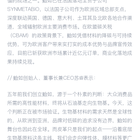
值的战场之一。贻如已在法国落地全资子公司
SYNMETABIO，以法国子公司作为欧洲区域总部支点，
深度联动英国、德国、意大利、土耳其及北欧各地合作渠
道，全域辐射欧洲主要消费市场。在欧盟碳关税
（CBAM）的政策背景下，贻如凭借材料的降碳与可持续
优势，可为欧洲客户带来实打实的成本优势与品牌宣传效
应，目前已斩获欧洲市场累计近亿元订单，商业化落地成
果持续兑现。
// 贻如创始人、董事长兼CEO苏睿表示：
五年前我们创立贻如，源于一个朴素的判断：大众消费品
所需的高性能材料，终将从石油基走向生物基。今天，这
个判断正在被市场验证。生物基材料的需求天然是全球性
的，从欧洲到亚洲，品牌对低碳的追求没有边界，贻如的
舞台也因此在全球。而皮革只是我们的起点——沿着底层
生物基原料这条主线，我们会走向弹性体、膜材料等更广