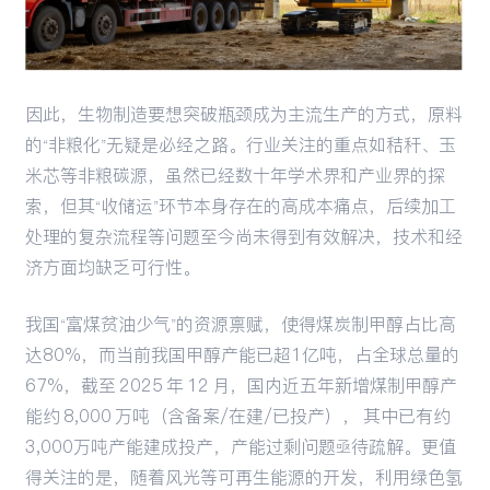
因此，生物制造要想突破瓶颈成为主流生产的方式，原料
的“非粮化”无疑是必经之路。行业关注的重点如秸秆、玉
米芯等非粮碳源，虽然已经数十年学术界和产业界的探
索，但其“收储运”环节本身存在的高成本痛点，后续加工
处理的复杂流程等问题至今尚未得到有效解决，技术和经
济方面均缺乏可行性。
我国“富煤贫油少气”的资源禀赋，使得煤炭制甲醇占比高
达80%，而当前我国甲醇产能已超1亿吨，占全球总量的
67%，截至 2025 年 12 月，国内近五年新增煤制甲醇产
能约 8,000 万吨（含备案/在建/已投产）， 其中已有约
3,000万吨产能建成投产，产能过剩问题亟待疏解。更值
得关注的是，随着风光等可再生能源的开发，利用绿色氢