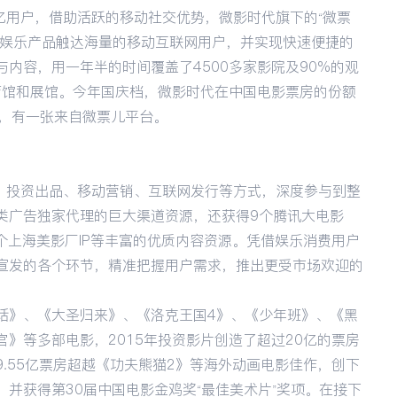
.6亿用户，借助活跃的移动社交优势，微影时代旗下的“微票
泛娱乐产品触达海量的移动互联网用户，并实现快速便捷的
内容，用一年半的时间覆盖了4500多家影院及90%的观
体育馆和展馆。今年国庆档，微影时代在中国电影票房的份额
中，有一张来自微票儿平台。
发、投资出品、移动营销、互联网发行等方式，深度参与到整
类广告独家代理的巨大渠道资源，还获得9个腾讯大电影
00个上海美影厂IP等丰富的优质内容资源。凭借娱乐消费用户
宣发的各个环节，精准把握用户需求，推出更受市场欢迎的
话》、《大圣归来》、《洛克王国4》、《少年班》、《黑
》等多部电影，2015年投资影片创造了超过20亿的票房
.55亿票房超越《功夫熊猫2》等海外动画电影佳作，创下
并获得第30届中国电影金鸡奖“最佳美术片”奖项。在接下