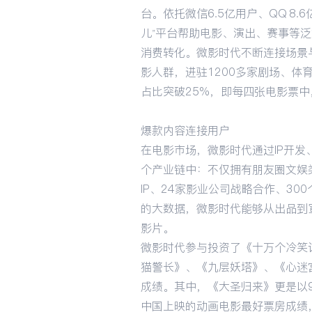
台。依托微信6.5亿用户、QQ 8
儿”平台帮助电影、演出、赛事等
消费转化。微影时代不断连接场景与
影人群，进驻1200多家剧场、
占比突破25%，即每四张电影票
爆款内容连接用户
在电影市场，微影时代通过IP开
个产业链中：不仅拥有朋友圈文娱
IP、24家影业公司战略合作、3
的大数据，微影时代能够从出品到
影片。
微影时代参与投资了《十万个冷笑
猫警长》、《九层妖塔》、《心迷宫
成绩。其中，《大圣归来》更是以9
中国上映的动画电影最好票房成绩，