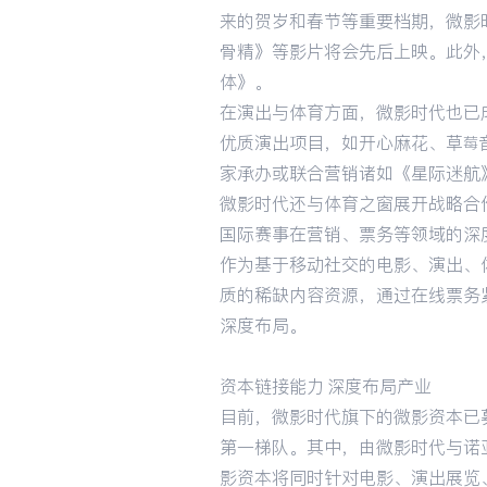
来的贺岁和春节等重要档期，微影
骨精》等影片将会先后上映。此外
体》。
在演出与体育方面，微影时代也已
优质演出项目，如开心麻花、草莓
家承办或联合营销诸如《星际迷航》
微影时代还与体育之窗展开战略合作
国际赛事在营销、票务等领域的深
作为基于移动社交的电影、演出、
质的稀缺内容资源，通过在线票务
深度布局。
资本链接能力 深度布局产业
目前，微影时代旗下的微影资本已
第一梯队。其中，由微影时代与诺
影资本将同时针对电影、演出展览