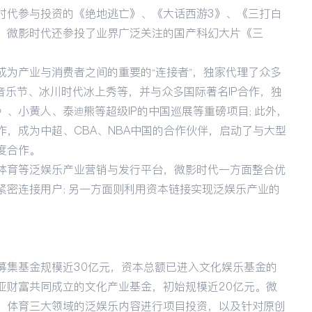
时代参与投资的《绝地逃亡》、《大话西游3》、《三打白
，微影时代还参投了业界广泛关注的国产科幻大片《三
成为产业与消费者之间的重要的“连接者”，独家代理了众多
音乐节、冰川时代冰上秀等，并与众多国际著名IP合作，独
、小黄人、泰迪熊等超级IP的中国巡展等重磅项目；此外，
，成为中超、CBA、NBA中国的合作伙伴，启动了与大型
度合作。
体育等泛娱乐产业营销与发行平台，微影时代一方面整合优
紧密连接用户；另一方面则利用资本链接实现泛娱乐产业的
募集基金规模近30亿元，资本总额已进入文化娱乐基金的
亚财富共同成立的文化产业基金，初始规模近20亿元。微
、体育三大领域的泛娱乐内容进行项目投资，以及针对原创