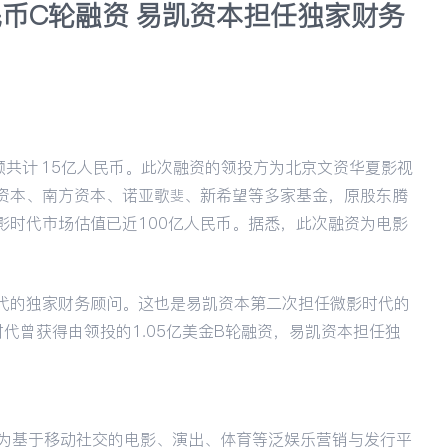
民币C轮融资 易凯资本担任独家财务
共计 15亿人民币。此次融资的领投方为北京文资华夏影视
资本、南方资本、诺亚歌斐、新希望等多家基金，原股东腾
影时代市场估值已近100亿人民币。据悉，此次融资为电影
。
代的独家财务顾问。这也是易凯资本第二次担任微影时代的
代曾获得由领投的1.05亿美金B轮融资，易凯资本担任独
位为基于移动社交的电影、演出、体育等泛娱乐营销与发行平