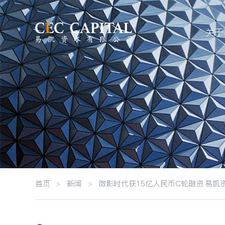
关于
首页
>
新闻
>
微影时代获15亿人民币C轮融资 易凯