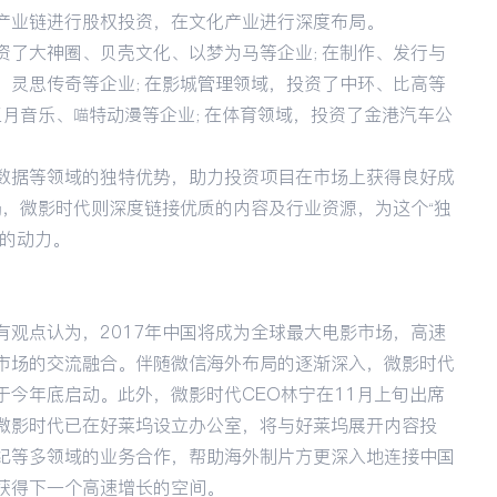
产业链进行股权投资，在文化产业进行深度布局。
资了大神圈、贝壳文化、以梦为马等企业；在制作、发行与
、灵思传奇等企业；在影城管理领域，投资了中环、比高等
三月音乐、喵特动漫等企业；在体育领域，投资了金港汽车公
数据等领域的独特优势，助力投资项目在市场上获得良好成
局，微影时代则深度链接优质的内容及行业资源，为这个“独
续的动力。
有观点认为，2017年中国将成为全球最大电影市场，高速
市场的交流融合。伴随微信海外布局的逐渐深入，微影时代
于今年底启动。此外，微影时代CEO林宁在11月上旬出席
微影时代已在好莱坞设立办公室，将与好莱坞展开内容投
纪等多领域的业务合作，帮助海外制片方更深入地连接中国
获得下一个高速增长的空间。