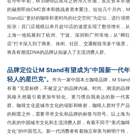
在今年年初，M Stand以黑马之势冲入市场，首次资本市场
的融资即由CMC资本和挑战者资本重注。
短短几个月内，M
Stand以“更好的咖啡和更时尚的社交空间”为定位，进行强势
拓张：其门店规模以单月超10店的速度实现了数倍增长，
从
上海一地拓展到了杭州、宁波、深圳和广州等地；从“网红
店”打卡深入到了商务、休闲、社区、交通枢纽等多个场景，
将具有潮流DNA的品牌认知渗入了主流消费人群。
品牌定位让M Stand有望成为“中国新一代年
轻人的星巴克”。
作为一家中国本土咖啡品牌，M Stand
有着 “无需标榜，不被定义”的品牌内涵。
时尚、潮流的品牌
风格天然吸引着更加年轻化、更习惯自我表达的新一代客
群。咖啡文化是城市文化的缩影和映射，咖啡人群对于产品
的刚需之外，需要寻求文化和品牌的标签与符号。以上海为
代表的中国城市文化和主流消费人群，有着不同于“美式咖啡
文化”的中国范儿。新一代消费者有着独立审美与鲜明个性，