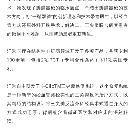
术，她发现了瓣膜器械的临床痛点，总结出
瓣膜器械
的技
术方向，将“一鞘双瓣”的创新理念和技术带给医生，以经血
管方式还原外科开胸手术，解决二、三尖瓣联合病变患者
的微创手术难题，从而帮助患者重获新生。
汇禾医疗在结构性心脏病领域开发了多项产品，共获专利
100余项，包括2项PCT（专利合作条约）和1项美国专
利。
汇禾自主研发了K-ClipTM三尖瓣修复系统，这个修复系统
是一种新型的经血管路径实现的三尖瓣反流治疗方式，以
其精巧的结构设计将三尖瓣反流外科经典术式通过介入的
方式成功还原，背后蕴含着循证医学和对临床的深刻解
读。