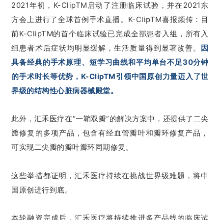
2021年初，K-ClipTM启动了注册临床试验，并在2021东
方会上进行了全球首例手术直播。K-ClipTM喜报频传：
目
前
K-ClipTM的首个临床试验已完成全部患者入组，所有入
组患者术后症状均明显缓解，生活质量得到显著改善。
因
具备
经典的手术原理、短学习曲线和平均单台不足30分钟
的手术
时长等优势
，
K-ClipTM
引领中国原创力量迈入了世
界级的结构性心脏病器械殿堂。
此外，汇禾医疗在“一鞘双瓣”的解决方案中，还提供了二尖
瓣修复的多项产品，包含有经血管瓣叶和瓣环修复产品，
可实现二尖瓣的瓣叶瓣环同期修复。
这些举措都证明，汇禾医疗持续在挑战世界级难题，将中
国原创进行到底。
本轮融资完成后，汇禾医疗将持续推进多产品线的临床试