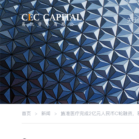
关于
首页
>
新闻
>
旌准医疗完成2亿元人民币C轮融资，