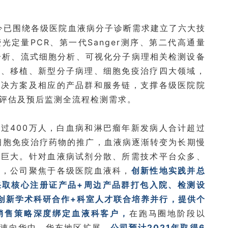
至今已围绕各级医院血液病分子诊断需求建立了六大技
定量PCR、第一代Sanger测序、第二代高通量
分析、流式细胞分析、可视化分子病理相关检测设备
瘤、移植、新型分子病理、细胞免疫治疗四大领域，
解决方案及相应的产品群和服务链，支撑各级医院院
评估及预后监测全流程检测需求。
过400万人，白血病和淋巴瘤年新发病人合计超过
细胞免疫治疗药物的推广，血液病逐渐转变为长期慢
力巨大。针对血液病试剂分散、所需技术平台众多、
况，公司聚焦于各级医院血液科，
创新性地实践并总
采取核心注册证产品+周边产品群打包入院、检测设
创新学术科研合作+科室人才联合培养并行，提供个
销售策略深度绑定血液科客户，
在跑马圈地阶段以
速向华中、华东地区扩展。
公司预计2021年取得6