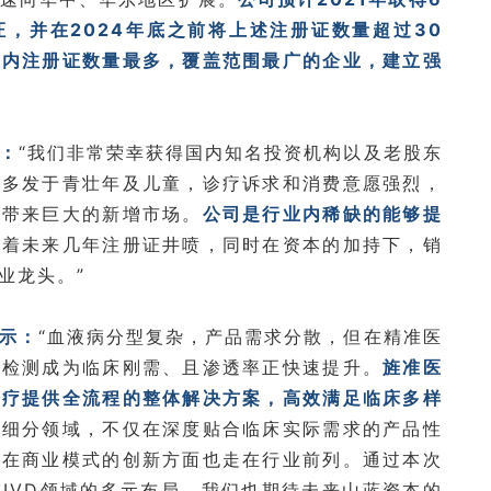
证，并
在2024年底之前将上述注册证数量超过30
业内注册证数量最多，覆盖范围最广的企业，建立强
：
“我们非常荣幸获得国内知名投资机构以及老股东
瘤多发于青壮年及儿童，诊疗诉求和消费意愿强烈，
，带来巨大的新增市场。
公司是行业内稀缺的能够提
随着未来几年注册证井喷，同时在资本的加持下，销
业龙头。”
示：
“血液病分型复杂，产品需求分散，但在精准医
标检测成为临床刚需、且渗透率正快速提升。
旌准医
诊疗提供全流程的整体解决方案，高效满足临床多样
耕细分领域，不仅在深度贴合临床实际需求的产品性
，在商业模式的创新方面也走在行业前列。通过本次
IVD领域的多元布局，我们也期待未来山蓝资本的