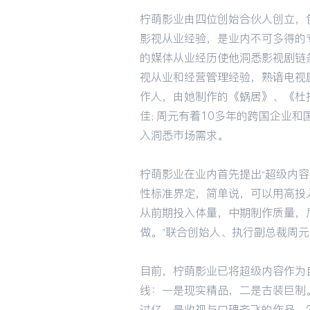
柠萌影业由四位创始合伙人创立，
影视从业经验，是业内不可多得的
的媒体从业经历使他洞悉影视剧链
视从业和经营管理经验，熟谙电视
作人，由她制作的《蜗居》、《杜
佳；周元有着10多年的跨国企业
入洞悉市场需求。
柠萌影业在业内首先提出“超级内
性标准界定，简单说，可以用高投
从前期投入体量，中期制作质量，
做。”联合创始人、执行副总裁周
目前，柠萌影业已将超级内容作为
线：一是现实精品，二是古装巨制
过亿，是收视与口碑齐飞的作品。