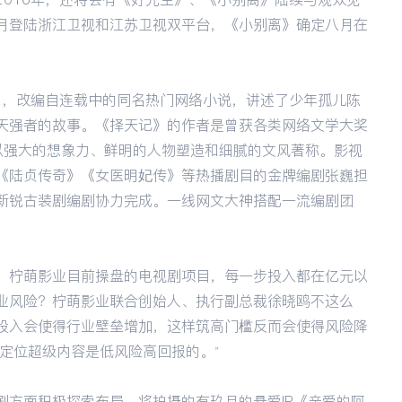
月登陆浙江卫视和江苏卫视双平台，《小别离》确定八月在
记》，改编自连载中的同名热门网络小说，讲述了少年孤儿陈
天强者的故事。《择天记》的作者是曾获各类网络文学大奖
贯以强大的想象力、鲜明的人物塑造和细腻的文风著称。影视
《陆贞传奇》《女医明妃传》等热播剧目的金牌编剧张巍担
新锐古装剧编剧协力完成。一线网文大神搭配一流编剧团
。柠萌影业目前操盘的电视剧项目，每一步投入都在亿元以
业风险？柠萌影业联合创始人、执行副总裁徐晓鸥不这么
投入会使得行业壁垒增加，这样筑高门槛反而会使得风险降
定位超级内容是低风险高回报的。”
剧方面积极探索布局。将拍摄的有玖月的悬爱IP《亲爱的阿