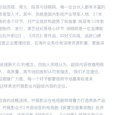
包括苏晓、周元、陈菲与徐晓鸥，每一位合伙人都有丰富的
专家型人才。其中，苏晓是国内影视产业领军人物，21年
条的各个环节，对产业现状和趋势了如指掌；陈菲有10年影
剧制作、发行、演艺经纪等核心环节；徐晓鸥是一位金牌制
拉拉升职记》、《浮沉》等作品，叫好又叫座，品质口碑
和国营企业管理经验，在海外业务也有深厚资源积累，更能深
容连接新大众”的概念。创始人苏晓认为，超级内容很难用刚
入、高质量、高市场回报和认可来描述。“我们不走捷径，
后期推广力度，每一个环节都要按照市场最高标准来
元这样表述柠萌影业对超级内容的定位。
自身的战略选择。柠萌影业在电视剧领域着力打造两条产品
。柠萌影业于2月底收官的电视剧《寂寞空庭春欲晚》投资
2016年，还将会有《好先生》、《小别离》陆续与观众见