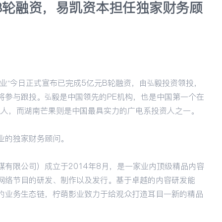
B轮融资，易凯资本担任独家财务顾
业”今日正式宣布已完成5亿元B轮融资，由弘毅投资领投，
将参与跟投。弘毅是中国领先的PE机构，也是中国第一个在
管理人，而湖南芒果则是中国最具实力的广电系投资人之一。
业的独家财务顾问。
有限公司）成立于2014年8月，是一家业内顶级精品内容
网络节目的研发、制作以及发行。基于卓越的内容研发能
的业务生态链，柠萌影业致力于给观众打造耳目一新的精品