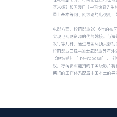
基米德》和国漫IP《中国惊奇先
量上基本等同于同级别的电视剧，
电影方面，柠萌影业2016年的
实现电视剧资源的优势嫁接。与海
发行等几种，通过与国际顶尖影视
柠萌影业已经与迪士尼影业等海外
《假结婚》（TheProposal
权，柠萌影业翻拍的中国版影片将
莱坞的工作体系配置中国本土的导