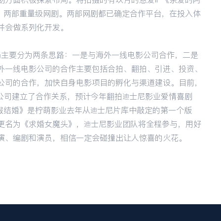
生》两部重量级网剧。两部网剧都已确定合作平台，在投入体
并会做系列化开发。
布局主要分为两条思路：一是与海外一线电影公司合作，二是
外一线电影公司的合作主要包括合拍、翻拍、引进、投资、
公司的合作，加快自身电影项目的孵化与渠道建设。目前，
公司建立了合作关系，预计今年翻拍迪士尼影业爱情喜剧
）。《假结婚》是柠萌影业去年从迪士尼片库中敲定的第一个版
更名为《求婚女魔头》，迪士尼影业团队将全程参与，用好
演、编剧和演员，相信一定会碰撞出让人惊喜的火花。