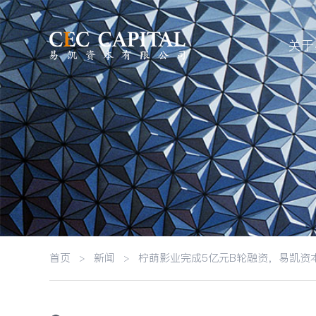
关于
首页
>
新闻
>
柠萌影业完成5亿元B轮融资，易凯资