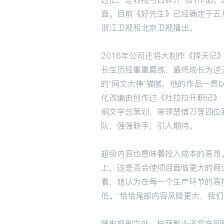
面。目前《好先生》已经确定于五
浙江卫视和北京卫视播出。
2016年公司还将大制作《择天
长生历经重重磨练，最终成长为逆
的“网文大神”猫腻，他的作品一
化改编由创作过《杜拉拉升职记》
纲文学总策划，带领楚惜刀等四位
队，强强联手，引人期待。
超级内容也意味着投入成本的高昂
上，这是否会使项目面临更大的商
看，她认为在每一个生产环节的高
低。“恰恰尾部内容风险更大，我们
除电视剧之外，柠萌影业还将在网