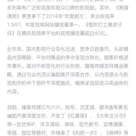
系列具有广泛知名度和观众口碑的影视剧。其中，《离婚
律师》更是拿下了2014年“年度剧王”，单台收视率
1.547，年度视频网站播放量第一，《鬼吹灯之黄皮子
坟》在腾讯视频单平台的视频播放量超过40亿。
近年来，国内影视行业变化迅速，竞争日趋激烈，头部精
品内容稀缺，平台对精品的争夺呈现白热化，剧集价格逐
年攀升。面对不断变化的行业形势，耀客传媒坚持精品策
略，通过与业内顶尖编剧展开深度合作，从内容源头与影
视制作的中下游环节深度融合，确保呈现给观众高品质的
内容。
目前，耀客传媒已与六六、陈彤、沈芷凝、邵潇逸等著名
编剧开展深度合作，开发了《红蔷薇》、《大宋北斗司》
等一批优质IP，涉及谍战、律政、现代都市、言情偶像、
穿越、励志等题材，并储备了《向前一步》、《麻神》等