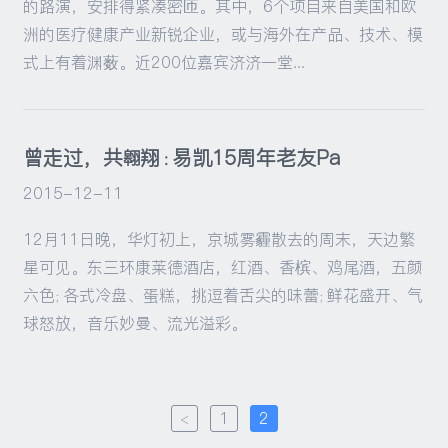
的路演，安排得紧凑密匝。其中，6个项目来自美国和欧
洲的医疗健康产业新锐企业，或与海外在产品、技术、模
式上有着渊薮。近200位嘉宾济济一堂...
曾走过，共翱翔 : 易凯15周年老友Pa
2015-12-11
12月11日晚，华灯初上，京城雾霾散去的周末，天边繁
星可见。东三环康莱德酒店，红酒、香槟、鸡尾酒，五颜
六色；各式冷盘、蛋糕，挑逗着舌尖的味蕾；鲜花盛开、气
球怒放，音乐妙曼、流光溢彩。
<
1
2